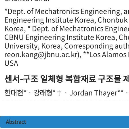
*Dept. of Mechatronics Engineering,
Engineering Institute Korea, Chonbuk 
Korea, * Dept. of Mechatronics Engine
CBNU Engineering Institute Korea, C
University, Korea, Corresponding auth
reon.kang@jbnu.ac.kr), **Los Alamos 
USA
센서-구조 일체형 복합재료 구조물 
한대현* · 강래형*† · Jordan Thayer** · C
Abstract