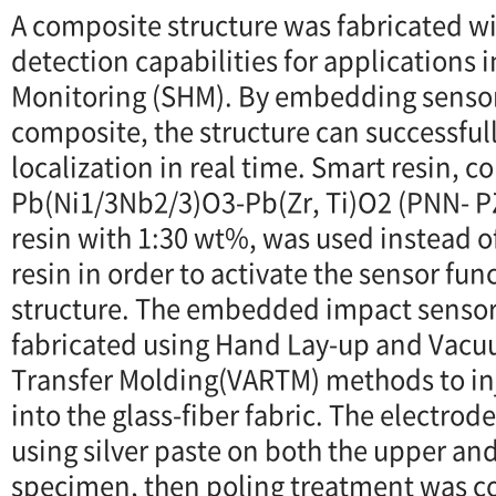
A composite structure was fabricated 
detection capabilities for applications i
Monitoring (SHM). By embedding sensor 
composite, the structure can successfu
localization in real time. Smart resin, 
Pb(Ni1/3Nb2/3)O3-Pb(Zr, Ti)O2 (PNN- 
resin with 1:30 wt%, was used instead 
resin in order to activate the sensor fu
structure. The embedded impact sensor
fabricated using Hand Lay-up and Vacu
Transfer Molding(VARTM) methods to inj
into the glass-fiber fabric. The electrod
using silver paste on both the upper an
specimen, then poling treatment was co