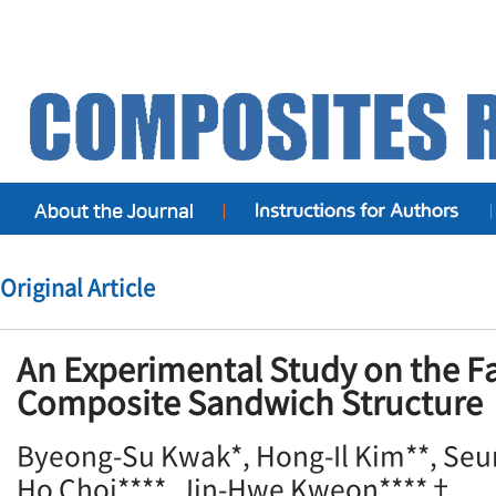
Original Article
An Experimental Study on the Fa
Composite Sandwich Structure
Byeong-Su Kwak*, Hong-Il Kim**, Seun
Ho Choi****, Jin-Hwe Kweon****†