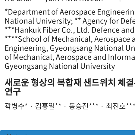
*Department of Aerospace Engineeri
National University; ** Agency for D
***Hankuk Fiber Co., Ltd. Defence and
****School of Mechanical, Aerospace 
Engineering, Gyeongsang National Un
of Mechanical, Aerospace and Informa
Gyeongsang National University
새로운 형상의 복합재 샌드위치 체결
연구
곽병수* · 김홍일** · 동승진*** · 최진호***