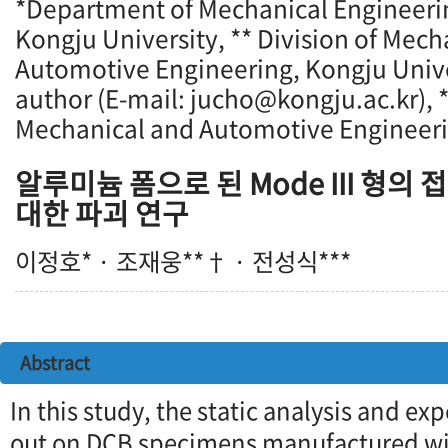
*Department of Mechanical Engineeri
Kongju University, ** Division of Mech
Automotive Engineering, Kongju Univ
author (E-mail: jucho@kongju.ac.kr), *
Mechanical and Automotive Engineeri
알루미늄 폼으로 된 Mode III 형의
대한 파괴 연구
이정호* · 조재웅**† · 전성식***
Abstract
In this study, the static analysis and e
out on DCB specimens manufactured w