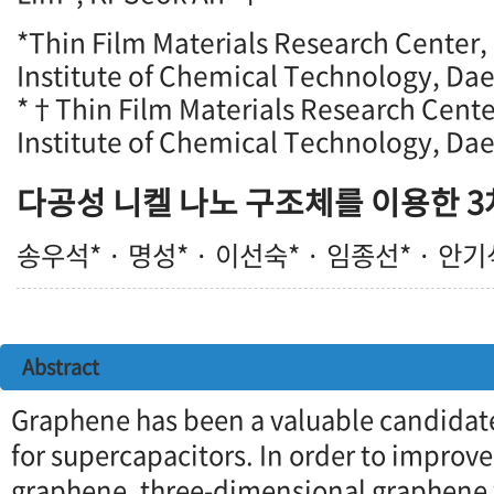
*Thin Film Materials Research Center
Institute of Chemical Technology, Da
*†Thin Film Materials Research Cente
Institute of Chemical Technology, Da
다공성 니켈 나노 구조체를 이용한 
송우석* · 명성* · 이선숙* · 임종선* · 안
Abstract
Graphene has been a valuable candidate
for supercapacitors. In order to improve
graphene, three-dimensional graphene 