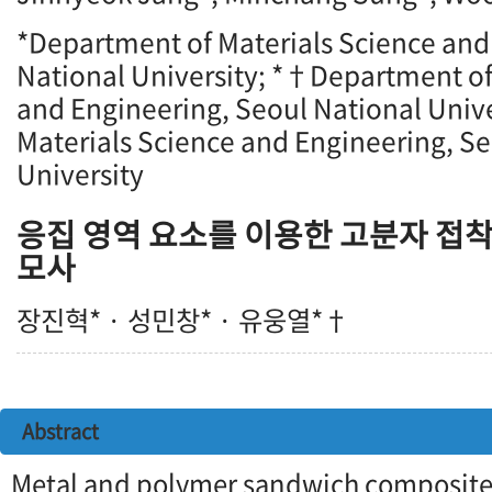
*Department of Materials Science and
National University; *†Department of
and Engineering, Seoul National Univ
Materials Science and Engineering, Se
University
응집 영역 요소를 이용한 고분자 접
모사
장진혁* · 성민창* · 유웅열*†
Abstract
Metal and polymer sandwich composite