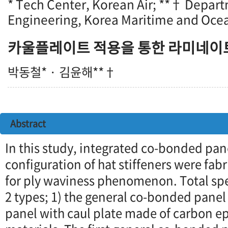
* Tech Center, Korean Air; **† Depar
Engineering, Korea Maritime and Ocea
카울플레이트 적용을 통한 라미네이
박동철* · 김윤해**†
Abstract
In this study, integrated co-bonded pan
configuration of hat stiffeners were fa
for ply waviness phenomenon. Total sp
2 types; 1) the general co-bonded pane
panel with caul plate made of carbon 