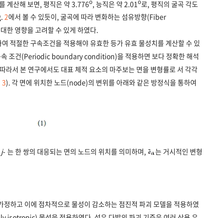
o
o
 계산해 보면, 평직은 약 3.776
, 능직은 약 2.01
로, 평직의 굴곡 각도
g.
2
에서 볼 수 있듯이, 굴곡에 따라 변화하는 섬유방향(Fiber
에 대한 영향을 고려할 수 있게 하였다.
하여 적절한 구속조건을 적용해야 유효한 등가 유효 물성치를 계산할 수 있
조건(Periodic boundary condition)을 적용하면 보다 정확한 해석
. 따라서 본 연구에서도 대표 체적 요소의 마주보는 면을 변형률로 서 각각
.
3
). 각 면에 위치한 노드(node)의 변위를 아래와 같은 방정식을 통하여
,
j
- 는 한 쌍의 대응되는 면의 노드의 위치를 의미하며,
는 거시적인 변형
 가정하고 이에 점차적으로 물성이 감소하는 점진적 파괴 모델을 적용하였
ely isotropic) 물성을 적용하였다. 섬유 다발의 파괴 기준은 여러 상용 유