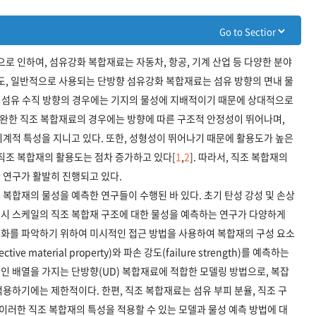
으로 인하여, 섬유강화 복합재료는 자동차, 항공, 기계 산업 등 다양한 분야
도, 일반적으로 사용되는 단방향 섬유강화 복합재료는 섬유 방향의 면내 물
, 섬유 수직 방향의 경우에는 기지의 물성에 지배적이기 때문에 상대적으로
보완한 직조 복합재료의 경우에는 방향에 따른 구조적 안정성이 뛰어나며,
계적 특성을 지니고 있다. 또한, 성형성이 뛰어나기 때문에 활용도가 높은
직조 복합재의 활용도는 점차 증가하고 있다[
1
,
2
]. 따라서, 직조 복합재의
 연구가 활발히 진행되고 있다.
복합재의 물성을 예측한 연구들이 수행된 바 있다. 초기 탄성 강성 및 손상
시 스케일의 직조 복합재 구조에 대한 물성을 예측하는 연구가 다양하게
인 변화를 파악하기 위하여 미시적인 접근 방법을 사용하여 복합재의 구성 요소
e material property)와 파손 강도(failure strength)를 예측하는
칙적인 배열을 가지는 단방향(UD) 복합재료에 적합한 모델링 방법으로, 복잡
용하기에는 제한적이다. 한편, 직조 복합재료는 섬유 부피 분율, 직조 구
 이러한 직조 복합재의 특성을 적용할 수 있는 모델과 물성 예측 방법에 대