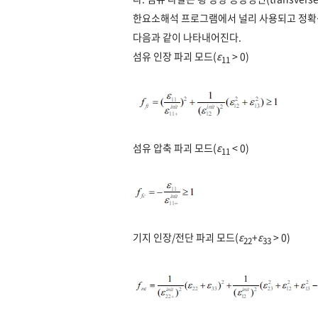
한요소해석 프로그램에서 널리 사용되고 정확성
다음과 같이 나타내어진다.
섬유 인장 파괴 모드(
ε
> 0)
11
섬유 압축 파괴 모드(
ε
< 0)
11
기지 인장/전단 파괴 모드(
ε
+
ε
> 0)
22
33