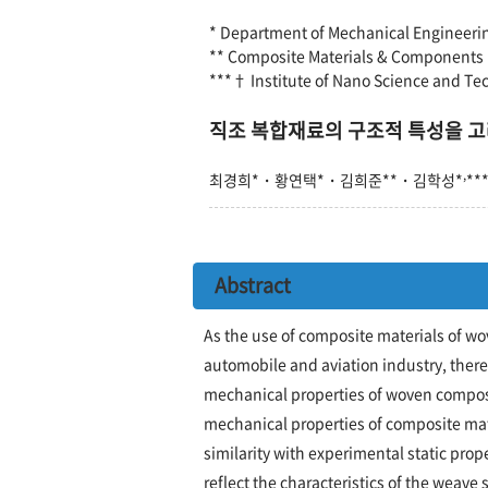
* Department of Mechanical Engineeri
** Composite Materials & Components
***† Institute of Nano Science and Te
직조 복합재료의 구조적 특성을 고
,
최경희*
·
황연택*
·
김희준**
·
김학성*
**
Abstract
As the use of composite materials of wo
automobile and aviation industry, there
mechanical properties of woven composite
mechanical properties of composite mate
similarity with experimental static pro
reflect the characteristics of the weav