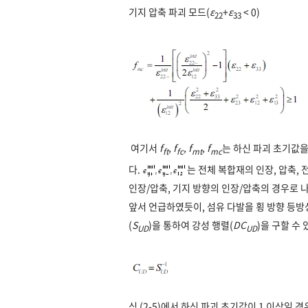
기지 압축 파괴 모드(
ε
+
ε
< 0)
22
33
여기서
f
,
f
,
f
,
f
는 하신 파괴 초기값을
ft
fc
mt
mc
다.
는 전체 복합재의 인장, 압축,
인장/압축, 기지 방향의 인장/압축의 경우로 
앞서 언급하였듯이, 섬유 다발을 횡 방향 등
(
S
)을 통하여 강성 행렬(
DC
)을 구할 수 
UD
UD
식 (2-5)에서 하신 파괴 초기값이 1 이상일