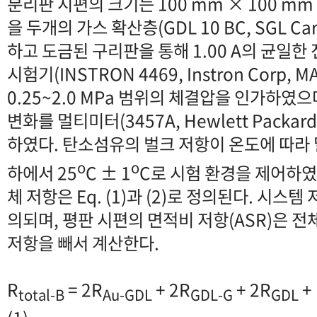
분리판 시편의 크기는 100 mm × 100 mm
을 두개의 가스 확산층(GDL 10 BC, SGL Ca
하고 도금된 구리판을 통해 1.00 A의 균일한
시험기(INSTRON 4469, Instron Corp,
0.25~2.0 MPa 범위의 체결압을 인가하였으
변화를 멀티미터(3457A, Hewlett Packa
하였다. 탄소섬유의 벌크 저항이 온도에 따라
o
o
하에서 25
C ± 1
C로 시험 환경을 제어하였
체 저항은 Eq. (1)과 (2)로 정의된다. 시스템 저
의되며, 평판 시편의 면적비 저항(ASR)은 
저항을 빼서 계산한다.
R
= 2R
+ 2R
+ 2R
+
total-B
Au-GDL
GDL-G
GDL