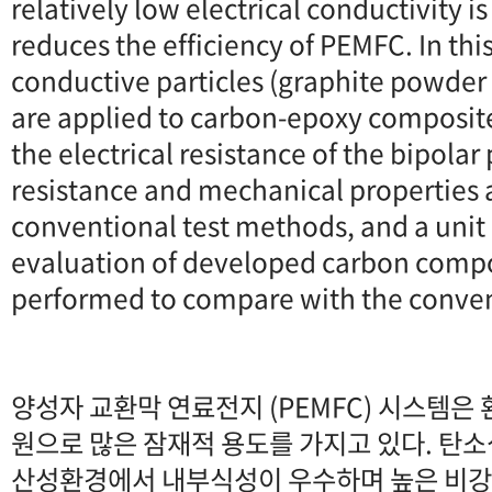
relatively low electrical conductivity i
reduces the efficiency of PEMFC. In this
conductive particles (graphite powder
are applied to carbon-epoxy composit
the electrical resistance of the bipolar 
resistance and mechanical properties
conventional test methods, and a unit
evaluation of developed carbon compos
performed to compare with the conven
양성자 교환막 연료전지 (PEMFC) 시스템은
원으로 많은 잠재적 용도를 가지고 있다. 탄
산성환경에서 내부식성이 우수하며 높은 비강