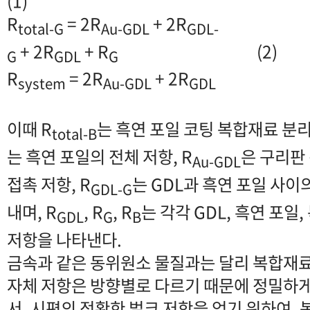
(1)
R
= 2R
+ 2R
total-G
Au-GDL
GDL-
+ 2R
+ R
(2)
G
GDL
G
R
= 2R
+ 2R
(
system
Au-GDL
GDL
이때 R
는 흑연 포일 코팅 복합재료 분리
total-B
는 흑연 포일의 전체 저항, R
은 구리판
Au
-
GDL
접촉 저항, R
는 GDL과 흑연 포일 사이
GDL
-
G
내며, R
, R
, R
는 각각 GDL, 흑연 포일
GDL
G
B
저항을 나타낸다.
금속과 같은 동위원소 물질과는 달리 복합재료
자체 저항은 방향별로 다르기 때문에 정밀하게
서, 시편의 정확한 벌크 저항을 얻기 위하여,