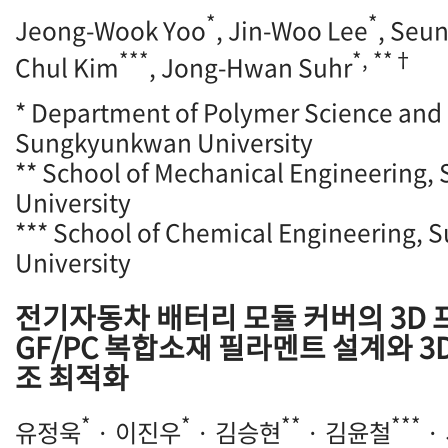
*
*
Jeong-Wook Yoo
, Jin-Woo Lee
, Seu
***
*, **†
Chul Kim
, Jong-Hwan Suhr
* Department of Polymer Science and 
Sungkyunkwan University
** School of Mechanical Engineering
University
*** School of Chemical Engineering,
University
전기자동차 배터리 모듈 커버의 3D 
GF/PC 복합소재 필라멘트 설계와 3
조 최적화
*
*
**
***
유정욱
· 이진우
· 김승현
· 김윤철
·