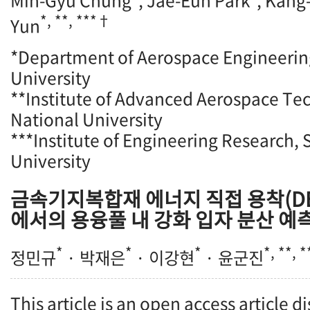
Min-Gyu Chung
, Jae-Eun Park
, Kang
*, **, ***†
Yun
*Department of Aerospace Engineerin
University
**Institute of Advanced Aerospace Te
National University
***Institute of Engineering Research, 
University
금속기지복합재 에너지 직접 용착(DE
에서의 용융풀 내 강화 입자 분산 예
*
*
*
*, **, 
정민규
· 박재은
· 이강현
· 윤군진
This article is an open access article d