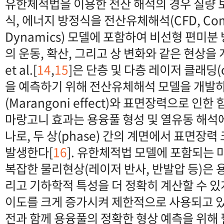
유한체적법을 이용한 전산 해석의 경우 질량 
식, 에너지 방정식을 전산유체해석(CFD, Compu
Dynamics) 모델에 포함하여 비선형 편미
의 운동, 확산, 그리고 상 변화와 같은 현상을
et al.[
14
,
15
]은 단층 및 다층 레이저 클래딩(c
을 예측하기 위해 전산유체해석 모델을 개발
(Marangoni effect)와 표면장력으로 인
마랑고니 효과는 용융풀 형성 및 열유동 해석에
나로, 두 상(phase) 간의 계면에서 표면장력
발생한다[
16
]. 유한체적법 모델에 포함되는 
복잡한 물리현상(레이저 반사, 반발압 등)은 용
리고 기하학적 특성을 더 정확히 계산할 수 있
이도를 크게 증가시켜 제한적으로 사용되고 
전과 함께 용융풀의 정확한 형상 예측을 위해