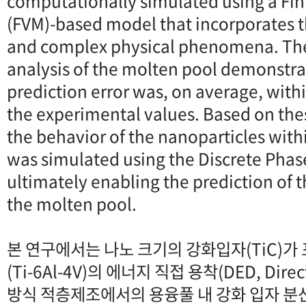
computationally simulated using a Fi
(FVM)-based model that incorporates t
and complex physical phenomena. The
analysis of the molten pool demonstra
prediction error was, on average, wit
the experimental values. Based on the
the behavior of the nanoparticles with
was simulated using the Discrete Phas
ultimately enabling the prediction of t
the molten pool.
본 연구에서는 나노 크기의 강화입자(TiC)
(Ti-6Al-4V)의 에너지 직접 용착(DED, Direct
방식 적층제조에서의 용융풀 내 강화 입자 분