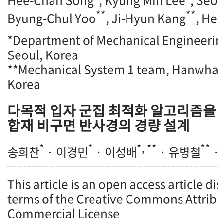
Hee-Chan Song
, Kyung Min Lee
, Se
**
**
Byung-Chul Yoo
, Ji-Hyun Kang
, H
*Department of Mechanical Engineerin
Seoul, Korea
**Mechanical System 1 team, Hanwha 
Korea
다목적 입자 군집 최적화 알고리즘을 
합재 비구면 반사경의 경량 설계
*
*
*, **
**
송희찬
· 이경민
· 이성배
· 유병철
This article is an open access article d
terms of the Creative Commons Attrib
Commercial License