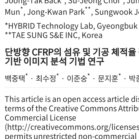
Joong-Tak Back
, Su-Jeong Choi
, Ju
*
**
Mun
, Jong-Kwan Park
, Sungwook 
*HYBRID Technology Lab, Gyeongbuk
**TAE SUNG S&E INC, Korea
단방향 CFRP의 섬유 및 기공 체적율
기반 이미지 분석 기법 연구
*
*
*
*
백중택
· 최수정
· 이준숭
· 문지훈
· 박
This article is an open access article d
terms of the Creative Commons Attrib
Commercial License
(http://creativecommons.org/licenses
permits unrestricted non-commercial u