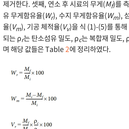
제거한다. 셋째, 연소 후 시료의 무게(
M
)를 
f
유 무게함유율(
W
), 수지 무게함유율(
W
),
r
m
율(
V
), 기공 체적율(
V
)을 식 (1)-(5)를 
m
v
되는 ρ
는 탄소섬유 밀도, ρ
는 복합재 밀도, 
r
c
며 해당 값들은 Table
2
에 정리하였다.