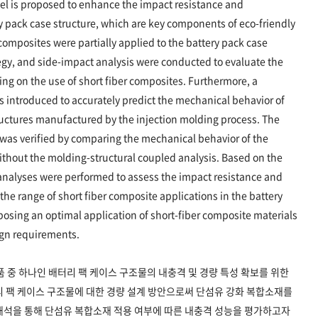
del is proposed to enhance the impact resistance and
ry pack case structure, which are key components of eco-friendly
d composites were partially applied to the battery pack case
tegy, and side-impact analysis were conducted to evaluate the
g on the use of short fiber composites. Furthermore, a
 introduced to accurately predict the mechanical behavior of
ructures manufactured by the injection molding process. The
 was verified by comparing the mechanical behavior of the
ithout the molding-structural coupled analysis. Based on the
analyses were performed to assess the impact resistance and
 the range of short fiber composite applications in the battery
osing an optimal application of short-fiber composite materials
ign requirements.
품 중 하나인 배터리 팩 케이스 구조물의 내충격 및 경량 특성 확보를 위한
리 팩 케이스 구조물에 대한 경량 설계 방안으로써 단섬유 강화 복합소재를
해석을 통해 단섬유 복합소재 적용 여부에 따른 내충격 성능을 평가하고자