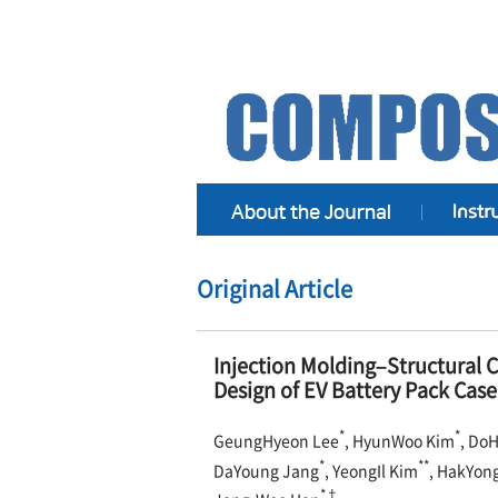
Original Article
Injection Molding–Structural 
Design of EV Battery Pack Cas
*
*
GeungHyeon Lee
, HyunWoo Kim
, Do
*
**
DaYoung Jang
, YeongIl Kim
, HakYon
*†