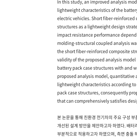
In this study, an improved analysis mo
lightweight characteristics of the batte
electric vehicles. Short fiber-reinforce
structures as a lightweight design stra
impact resistance performance dependin
molding-structural coupled analysis was
the short fiber-reinforced composite st
validity of the proposed analysis model
battery pack case structures with and w
proposed analysis model, quantitative 
lightweight characteristics according to
pack case structures, consequently prop
that can comprehensively satisfies des
본 논문을 통해 친환경 전기차의 주요 구성 부
개선된 설계 방안을 제안하고자 하였다. 배터
부분적으로 적용하고자 하였으며, 측면 충돌 