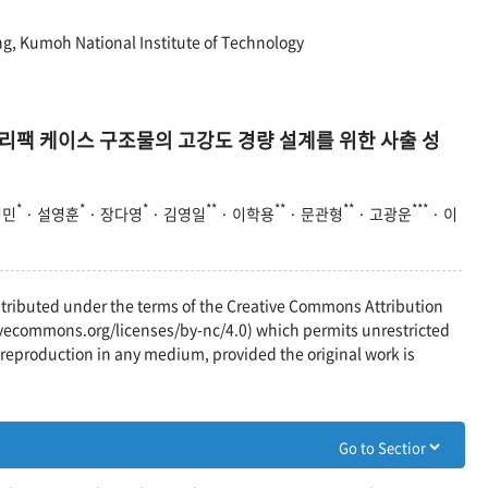
g, Kumoh National Institute of Technology
리팩 케이스 구조물의 고강도 경량 설계를 위한 사출 성
*
*
*
**
**
**
***
정민
· 설영훈
· 장다영
· 김영일
· 이학용
· 문관형
· 고광운
· 이
distributed under the terms of the Creative Commons Attribution
vecommons.org/licenses/by-nc/4.0) which permits unrestricted
reproduction in any medium, provided the original work is