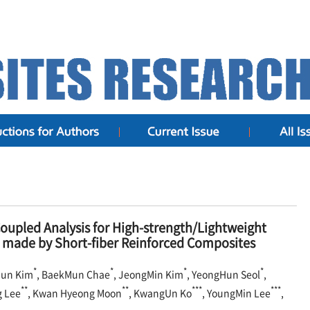
Coupled Analysis for High-strength/Lightweight
e made by Short-fiber Reinforced Composites
*
*
*
*
Hun Kim
, BaekMun Chae
, JeongMin Kim
, YeongHun Seol
,
**
**
***
***
g Lee
, Kwan Hyeong Moon
, KwangUn Ko
, YoungMin Lee
,