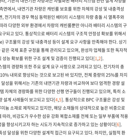
따라, 기존의 내연기관 차량과는 차별화된 배터리 시스템 관련 설계 사양들
 측면에서, 내연기관 차량은 캐빈룸 보호를 위한 차체의 강성 및 내충격성
면, 전기차의 경우 핵심 동력원인 배터리 시스템이 차량 충돌 시 열폭주와
 따라 다양한 외부 환경에서 차량의 캐빈룸뿐만 아니라 배터리 시스템의 구
 요구되고 있다. 통상적으로 배터리 시스템의 구조적 안정성 확보를 위해서
 Case) 구조물의 강성 및 내충격성 등이 설계 요구 사항을 만족해야 한다. 상기
5 등과 같은 국제 표준 규정을 통해 관리되고 있으며, 완성차 업체들 또한 독자적
 성능 확보를 위한 구조 설계 및 검증이 진행되고 있다[
1
,
2
].
스템의 경량화 또한 주요 설계 요구 사항으로 고려되고 있다. 전기차의 총
 10% 내외로 향상되는 것으로 보고된 바 있지만, 전체 중량의 25%를 차지
 달성을 위해서는 기존의 내연기관 차량과 비교하여 보다 엄격한 경량 설
시스템 자체의 경량화를 위한 다양한 선행 연구들이 진행되고 있으며, 특히 소
경량 설계 사례들이 보고되고 있다[
4
,
5
]. 통상적으로 BPC 구조물은 강성 및
루미늄 소재로 제작되고 있지만, 해당 소재들의 상대적으로 높은 비중으로
 따라, 비강도가 우수한 섬유 강화 복합소재를 전체 또는 일부 부품에 적용
특성을 향상시키고자 하는 시도가 지속적으로 증가하고 있는 상황이다[
6
].
특성 달성을 위한 다양한 설계적 접근이 요구되고 있다. 하지만, 실험적 환