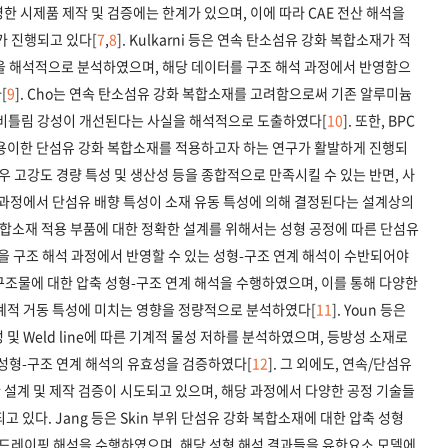
한 시제품 제작 및 검증에는 한계가 있으며, 이에 따라 CAE 전산 해석을
가 진행되고 있다[
7
,
8
]. Kulkarni 등은 연속 탄소섬유 강화 복합소재가 적
과정을 해석적으로 분석하였으며, 해당 데이터를 구조 해석 과정에서 반영함으
[
9
]. Cho는 연속 탄소섬유 강화 복합소재를 고려함으로써 기존 알루미늄
및 비틀림 강성이 개선된다는 사실을 해석적으로 도출하였다[
10
]. 또한, BPC
 용이한 단섬유 강화 복합소재를 적용하고자 하는 연구가 활발하게 진행되
우 고강도 경량 특성 및 생산성 등을 종합적으로 만족시킬 수 있는 반면, 사
 과정에서 단섬유 배향 특성이 소재 유동 특성에 의해 결정된다는 설계상의
복합소재 적용 부품에 대한 정확한 설계를 위해서는 성형 공정에 따른 단섬유
성을 구조 해석 과정에서 반영할 수 있는 성형-구조 연계 해석이 수반되어야
 구조물에 대한 압축 성형-구조 연계 해석을 수행하였으며, 이를 통해 다양한
기계적 거동 특성에 미치는 영향을 정량적으로 분석하였다[
11
]. Youn 등은
및 Weld line에 따른 기계적 물성 저하를 분석하였으며, 등방성 소재로
 성형-구조 연계 해석의 유효성을 검증하였다[
12
]. 그 외에도, 연속/단섬유
설계 및 제작 검증이 시도되고 있으며, 해당 과정에서 다양한 공정 기술들
 있다. Jang 등은 Skin 부위 단섬유 강화 복합소재에 대한 압축 성형
한 드레이핑 해석을 수행하였으며, 해당 성형 해석 결과들을 유한요소 모델에