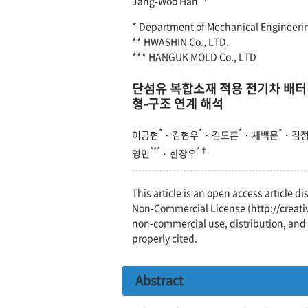
Jang-Woo Han
* Department of Mechanical Engineerin
** HWASHIN Co., LTD.
*** HANGUK MOLD Co., LTD
단섬유 복합소재 적용 전기차 배터
형-구조 연계 해석
*
*
*
*
이긍현
· 김현우
· 김도훈
· 채백문
· 김
***
*†
영민
· 한장우
This article is an open access article 
Non-Commercial License (http://creati
non-commercial use, distribution, and 
properly cited.
Abstract