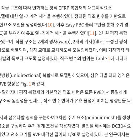
여 직물 구조에 따라 변화하는 평직 CFRP 복합재의 대표체적요소
t, RVE) 모델에 대한 열·기계적 해석을 수행하였다. 정의된 직조 변수를 기반으로
 유한요소 모델을 생성하였다[
10
]. 이후 Easy PBC 플러그인을 통해 주기 경
on, PBC)을 부여하여 유효 열·기계적 해석을 수행하였다[
11
]. 2차원 평직 복합
며, 직물 구조는 2개의 경사(warp), 2개의 위사(fill)로 구성된 평직
향으로 배열되며, 상하 교대로 교차하도록 모델링하였다. 이때 기하학적 타
다발의 폭보다 크도록 설정하였다. 직조 변수의 범위는 Table
1
에 나타내
방향(unidirectional) 복합재로 모델링하였으며, 섬유 다발 외의 영역은
E 형상은 Fig.
1
과 같다.
는 달라지나 평직 복합재의 기본적인 직조 패턴은 모든 RVE에서 동일하게
구조적 동일성을 전제로, 직조 변수 변화가 유효 물성에 미치는 영향만을 독
지와 섬유다발 영역을 구분하여 3차원 주기 요소(periodic mesh)를 생성
 요소를 구성하여 주기 경계 조건을 적용하였다. 열전달 해석에는 DC3D4 요
하였고 요소 크기를 RVE 대각선 길이의 1/80로 설정하였다. 본 연구에서는