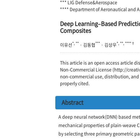
*** LIG Defense&Aerospace
**** Department of Aeronautical and A
Deep Learning–Based Predictio
Composites
*, **
***
*, **, ****†
이유선
· 김동협
· 김상우
This article is an open access article 
Non-Commercial License (http://creati
non-commercial use, distribution, and 
properly cited.
Abstract
A deep neural network(DNN) based metho
mechanical properties of plain-weave CF
by selecting three primary geometric par