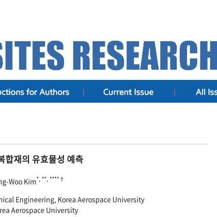
복합재의 유효물성 예측
*, **, ****†
ang-Woo Kim
ical Engineering, Korea Aerospace University
orea Aerospace University