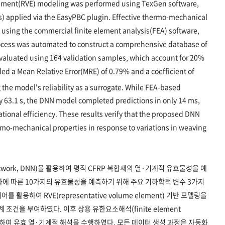
lement(RVE) modeling was performed using TexGen software,
) applied via the EasyPBC plugin. Effective thermo-mechanical
sing the commercial finite element analysis(FEA) software,
ocess was automated to construct a comprehensive database of
valuated using 164 validation samples, which account for 20%
lded a Mean Relative Error(MRE) of 0.79% and a coefficient of
g the model's reliability as a surrogate. While FEA-based
63.1 s, the DNN model completed predictions in only 14 ms,
tional efficiency. These results verify that the proposed DNN
ermo-mechanical properties in response to variations in weaving
etwork, DNN)을 활용하여 평직 CFRP 복합재의 열·기계적 유효물성을 예
에 따른 10가지의 유효물성을 예측하기 위해 주요 기하학적 변수 3가지
 활용하여 RVE(representative volume element) 기반 모델링을
 조건을 부여하였다. 이후 상용 유한요소해석(finite element
를 활용하여 유효 열·기계적 해석을 수행하였다. 모든 데이터 생성 과정은 자동화