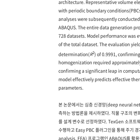
architecture. Representative volume e
with periodic boundary conditions(PBCs
analyses were subsequently conducted u
ABAQUS. The entire data generation pr
728 datasets. Model performance was e
of the total dataset. The evaluation yie
2
determination(
R
) of 0.9991, confirmin
homogenization required approximately 
confirming a significant leap in computa
model effectively predicts effective th
parameters.
본 논문에서는 심층 신경망(deep neural n
측하는 방법론을 제시하였다. 직물 구조의 변화
를 설계 변수로 선정하였다. TexGen 소프트웨어를
수행하고 Easy PBC 플러그인을 통해 주기 경계
analysis, FEA) 프로그램인 ABAQUS