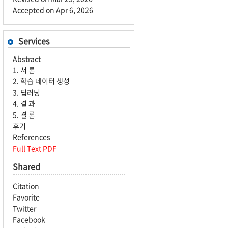
Accepted on Apr 6, 2026
Services
Abstract
1. 서 론
2. 학습 데이터 생성
3. 딥러닝
4. 결 과
5. 결 론
후기
References
Full Text PDF
Shared
Citation
Favorite
Twitter
Facebook