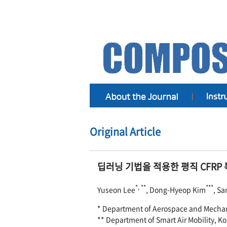
Original Article
딥러닝 기법을 적용한 평직
CFRP
*, **
***
Yuseon Lee
, Dong-Hyeop Kim
, S
* Department of Aerospace and Mechan
** Department of Smart Air Mobility, K