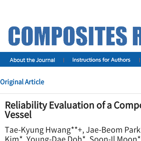
Original Article
Reliability Evaluation of a Comp
Vessel
Tae-Kyung Hwang**+, Jae-Beom Park
Kim*, Young-Dae Doh*, Soon-Il Moon*