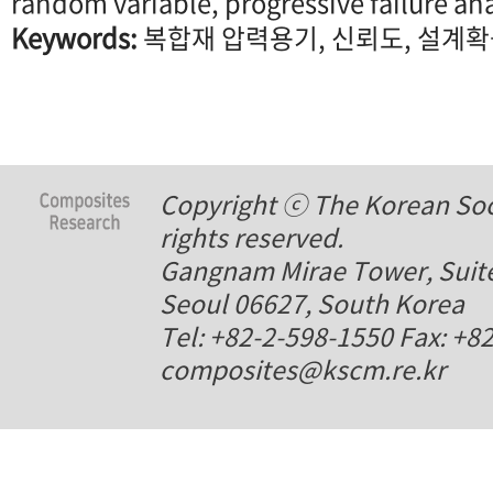
random variable, progressive failure ana
Keywords:
복합재 압력용기, 신뢰도, 설계확
Copyright ⓒ The Korean Soci
rights reserved.
Gangnam Mirae Tower, Suite
Seoul 06627, South Korea
Tel: +82-2-598-1550 Fax: +8
composites@kscm.re.kr