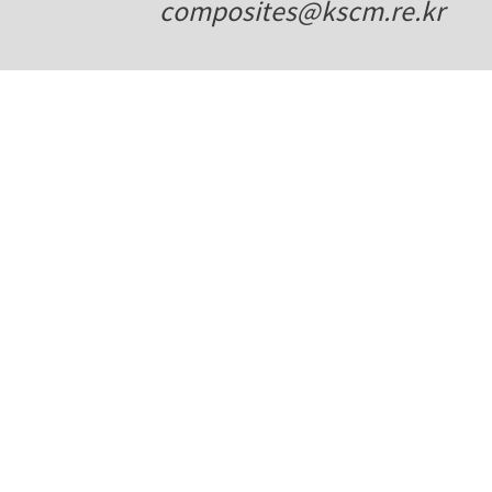
composites@kscm.re.kr