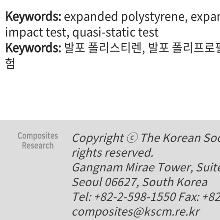
Keywords:
expanded polystyrene, expa
impact test, quasi-static test
Keywords:
발포 폴리스티렌, 발포 폴리프로필
험
Copyright ⓒ The Korean Soci
rights reserved.
Gangnam Mirae Tower, Suite
Seoul 06627, South Korea
Tel: +82-2-598-1550 Fax: +8
composites@kscm.re.kr