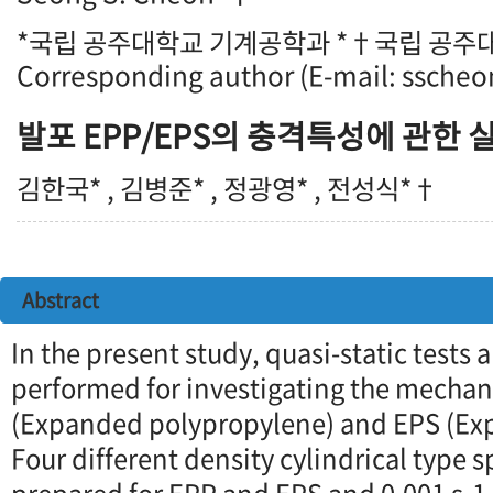
*국립 공주대학교 기계공학과 *†국립 공주
Corresponding author (E-mail: ssche
발포 EPP/EPS의 충격특성에 관한 
김한국* , 김병준* , 정광영* , 전성식*†
Abstract
In the present study, quasi-static tests
performed for investigating the mechan
(Expanded polypropylene) and EPS (Ex
Four different density cylindrical type