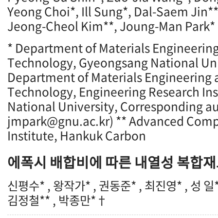
Yeong Choi*, Ill Sung*, Dal-Saem Jin*
Jeong-Cheol Kim**, Joung-Man Park
* Department of Materials Engineeri
Technology, Gyeongsang National Uni
Department of Materials Engineering
Technology, Engineering Research In
National University, Corresponding au
jmpark@gnu.ac.kr) ** Advanced Compo
Institute, Hankuk Carbon
에폭시 배합비에 따른 내열성 복합
신평수* , 왕작가* , 권동준* , 최진영* , 성 일**
김정철** , 박종만*†