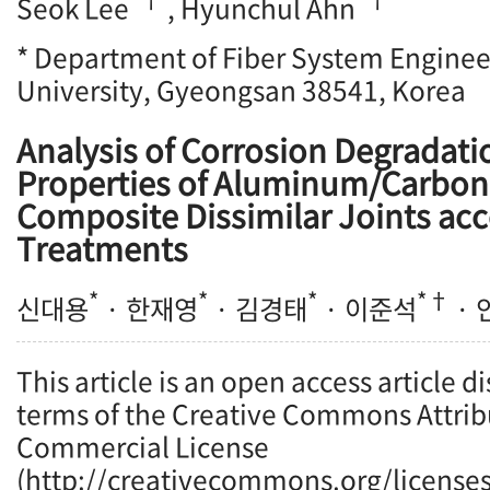
Seok Lee
, Hyunchul Ahn
* Department of Fiber System Engine
University, Gyeongsan 38541, Korea
Analysis of Corrosion Degradati
Properties of Aluminum/Carbon
Composite Dissimilar Joints acc
Treatments
*
*
*
*†
신대용
· 한재영
· 김경태
· 이준석
· 
This article is an open access article d
terms of the Creative Commons Attrib
Commercial License
(http://creativecommons.org/licenses