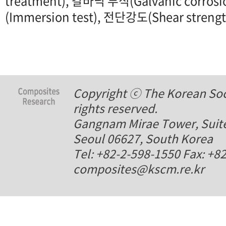
treatment), 갈바닉 부식(Galvanic corro
(Immersion test), 전단강도(Shear strengt
Copyright ⓒ The Korean Soci
rights reserved.
Gangnam Mirae Tower, Suite
Seoul 06627, South Korea
Tel: +82-2-598-1550 Fax: +8
composites@kscm.re.kr