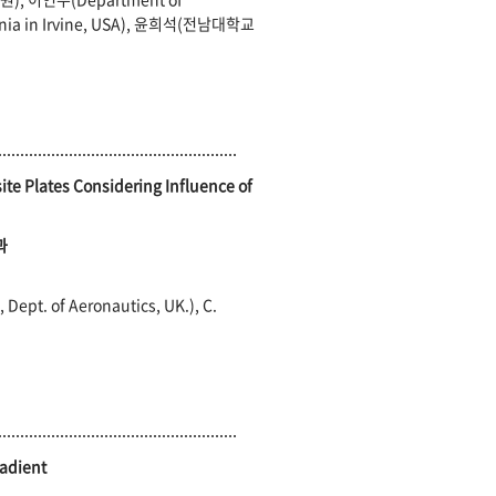
fornia in Irvine, USA), 윤희석(전남대학교
te Plates Considering Influence of
과
 of Aeronautics, UK.), C.
radient