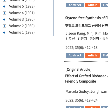
Volume 5 (1992)
Volume 4 (1991)
Styrene-free Synthesis of F
Volume 3 (1990)
핫멜트 프리프레그 공정용 난연
Volume 2 (1989)
Volume 1 (1988)
Jiseon Kang, Minji Kim, M
강지선· 김민지· 허몽영 · 윤
2022; 35(6): 412-418
[Original Article]
Effect of Grafted Biobased 
Friendly Composite
Marcela Godoy, Jonghwan
2022; 35(6): 419-424