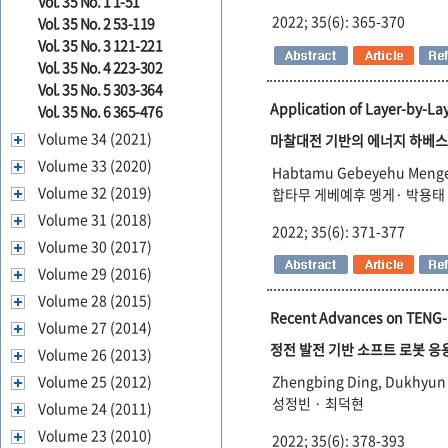
Vol. 35 No. 1 1-51
2022; 35(6): 365-370
Vol. 35 No. 2 53-119
Vol. 35 No. 3 121-221
Vol. 35 No. 4 223-302
Vol. 35 No. 5 303-364
Application of Layer-by-La
Vol. 35 No. 6 365-476
Volume 34 (2021)
마찰대전 기반의 에너지 하베
Volume 33 (2020)
Habtamu Gebeyehu Menge,
Volume 32 (2019)
합타무 게베예후 멩게· 박용태
Volume 31 (2018)
2022; 35(6): 371-377
Volume 30 (2017)
Volume 29 (2016)
Volume 28 (2015)
Recent Advances on TENG-b
Volume 27 (2014)
정전 발전 기반 소프트 로봇 응
Volume 26 (2013)
Volume 25 (2012)
Zhengbing Ding, Dukhyun
성정빈 · 최덕현
Volume 24 (2011)
Volume 23 (2010)
2022; 35(6): 378-393