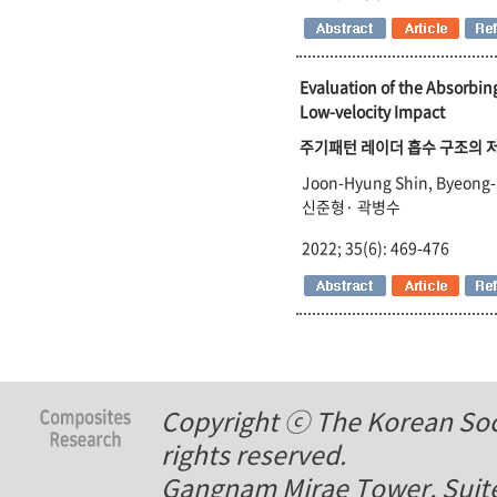
Evaluation of the Absorbin
Low-velocity Impact
주기패턴 레이더 흡수 구조의 저
Joon-Hyung Shin, Byeong
신준형· 곽병수
2022; 35(6): 469-476
Copyright ⓒ The Korean Soci
rights reserved.
Gangnam Mirae Tower, Suite