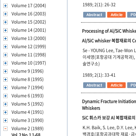
1989; 2(1): 26-32
Volume 17 (2004)
Volume 16 (2003)
Volume 15 (2002)
Volume 14 (2001)
Processing of Al/SiC Whis
Volume 13 (2000)
Al/SiC whisker 복합재료의 
Volume 12 (1999)
Se - YOUNG Lee, Tae-Won L
Volume 11 (1998)
이세영(포항공대 기계공학과),
Volume 10 (1997)
술연구소)
Volume 9 (1996)
1989; 2(1): 33-41
Volume 8 (1995)
Volume 7 (1994)
Volume 6 (1993)
Dynamic Fracture Initiatio
Volume 5 (1992)
Whiskers
Volume 4 (1991)
SiC 휘스카 보강 Al 복합재료
Volume 3 (1990)
K.H. Baik, S. Lee, D.Y. Lee,
Volume 2 (1989)
백경호(포항공과대학 재료·금속
Vol. 2 No. 1 1-68