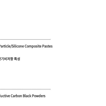
 Particle/Silicone Composite Pastes
전기비저항 특성
nductive Carbon Black Powders