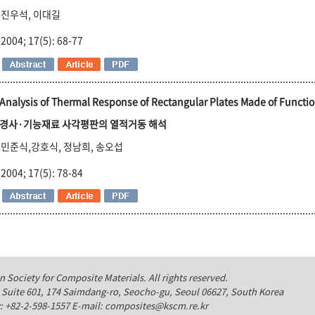
진우석, 이대길
2004; 17(5): 68-77
Analysis of Thermal Response of Rectangular Plates Made of Functio
경사·기능재료 사각평판의 열적거동 해석
민준식,강호식, 정남희, 송오섭
2004; 17(5): 78-84
Society for Composite Materials. All rights reserved.
Suite 601, 174 Saimdang-ro, Seocho-gu, Seoul 06627, South Korea
x: +82-2-598-1557 E-mail: composites@kscm.re.kr