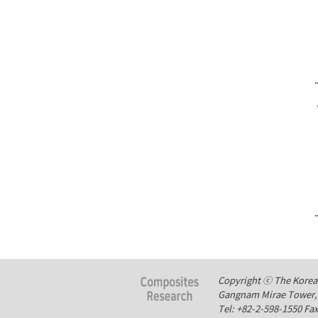
Copyright ⓒ The Korean 
Gangnam Mirae Tower, 
Tel: +82-2-598-1550 Fa