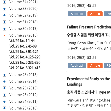
Volume 34 (2021)
2016; 29(2): 45-52
Volume 33 (2020)
Volume 32 (2019)
Volume 31 (2018)
Failure Pressure Predictio
Volume 30 (2017)
수압램 시험을 위한 복합재 T-J
Volume 29 (2016)
Vol. 29 No. 1 1-44
Dong-Geon Kim*, Eun-Su G
Vol. 29 No. 2 45-89
김동건* · 고은수* · 김인걸*†
Vol. 29 No. 3 91-124
Vol. 29 No. 4 125-229
2016; 29(2): 53-59
Vol. 29 No. 5 231-320
Vol. 29 No. 6 321-413
Volume 28 (2015)
Experimental Study on the 
Volume 27 (2014)
Loadings
Volume 26 (2013)
충격 하중 조건에서의 Type I
Volume 25 (2012)
Min-Gu Han*, Kyung-Cha
Volume 24 (2011)
한민구* · 정경채* · 장승환*
Volume 23 (2010)