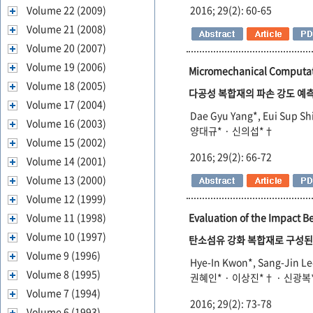
Volume 22 (2009)
2016; 29(2): 60-65
Volume 21 (2008)
Volume 20 (2007)
Volume 19 (2006)
Micromechanical Computatio
Volume 18 (2005)
다공성 복합재의 파손 강도 예
Volume 17 (2004)
Dae Gyu Yang*, Eui Sup S
Volume 16 (2003)
양대규* · 신의섭*†
Volume 15 (2002)
2016; 29(2): 66-72
Volume 14 (2001)
Volume 13 (2000)
Volume 12 (1999)
Evaluation of the Impact B
Volume 11 (1998)
Volume 10 (1997)
탄소섬유 강화 복합재로 구성된
Volume 9 (1996)
Hye-In Kwon*, Sang-Jin L
Volume 8 (1995)
권혜인* · 이상진*† · 신광복
Volume 7 (1994)
2016; 29(2): 73-78
Volume 6 (1993)