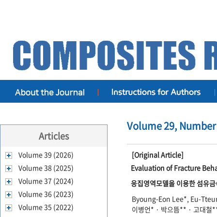
Volume 29, Number 2
Articles
Volume 39 (2026)
[Original Article]
Volume 38 (2025)
Evaluation of Fracture Beh
Volume 37 (2024)
응집영역모델을 이용한 섬유금속적
Volume 36 (2023)
Byoung-Eon Lee*, Eu-Tteu
Volume 35 (2022)
이병언* · 박으뜸** · 고대철**